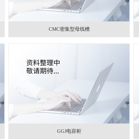
CMC密集型母线槽
GGJ电容柜