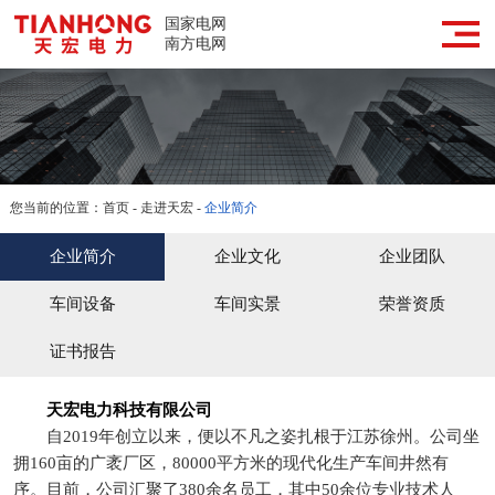
网站首页
国家电网
南方电网
走进天宏
天宏产品
成功案例
您当前的位置：
首页
-
走进天宏
-
企业简介
新闻媒体
企业简介
企业文化
企业团队
合作服务
车间设备
车间实景
荣誉资质
联系我们
证书报告
天宏电力科技有限公司
自2019年创立以来，便以不凡之姿扎根于江苏徐州。公司坐
拥160亩的广袤厂区，80000平方米的现代化生产车间井然有
序。目前，公司汇聚了380余名员工，其中50余位专业技术人