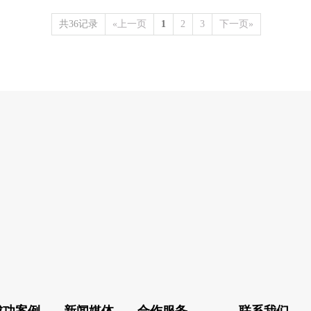
共36记录
«上一页
1
2
3
下一页»
成功案例
新闻媒体
合作服务
联系我们